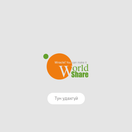
Тун удахгүй