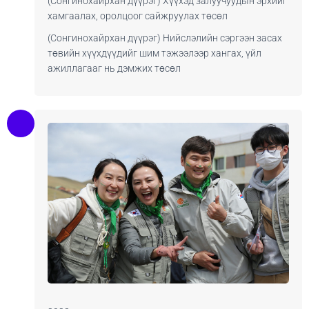
(Сонгинохайрхан дүүрэг) Хүүхэд залуучуудын эрхийг
хамгаалах, оролцоог сайжруулах төсөл
(Сонгинохайрхан дүүрэг) Нийслэлийн сэргээн засах
төвийн хүүхдүүдийг шим тэжээлээр хангах, үйл
ажиллагааг нь дэмжих төсөл