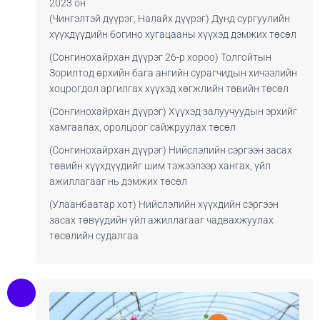
2023 он
(Чингэлтэй дүүрэг, Налайх дүүрэг) Дунд сургуулийн
хүүхдүүдийн богино хугацааны хүүхэд дэмжих төсөл
(Сонгинохайрхан дүүрэг 26-р хороо) Толгойтын
Зорилтод өрхийн бага ангийн сурагчидын хичээлийн
хоцрогдол аргилгах хүүхэд хөгжлийн төвийн төсөл
(Сонгинохайрхан дүүрэг) Хүүхэд залуучуудын эрхийг
хамгаалах, оролцоог сайжруулах төсөл
(Сонгинохайрхан дүүрэг) Нийслэлийн сэргээн засах
төвийн хүүхдүүдийг шим тэжээлээр хангах, үйл
ажиллагааг нь дэмжих төсөл
(Улаанбаатар хот) Нийслэлийн хүүхдийн сэргээн
засах төвүүдийн үйл ажиллагааг чадвахжуулах
төсөлийн судалгаа