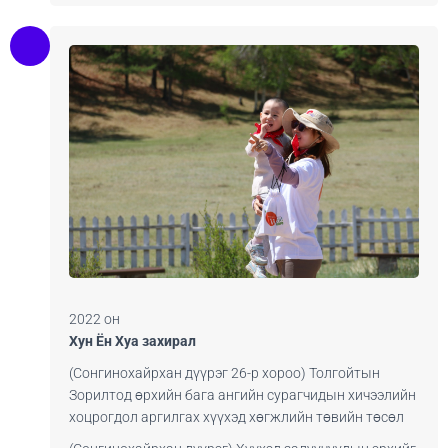
2022 он
Хун Ён Хуа захирал
(Сонгинохайрхан дүүрэг 26-р хороо) Толгойтын
Зорилтод өрхийн бага ангийн сурагчидын хичээлийн
хоцрогдол аргилгах хүүхэд хөгжлийн төвийн төсөл