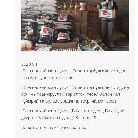
2020 он
(Сонгинохайрхан дүүрэг) Зорилтод бүлгийн иргэдэд
шахмал түлш олгох төсөл
(Сонгинохайрхан дүүрэг) Зорилтод бүлгийн иргэдийн
орчиныг сайжруулах “Гэр олгох” төсөл болон Гал
түймрийн аюулаас урьдчилан сэргийлэх төсөл
(Сонгинохайрхан дүүрэг, Баянгол дүүрэг, Баянзүрх
дүүрэг, Сүхбаатар дүүрэг) Корона 19
Яаралтай тусламж үзүүлэх төсөл