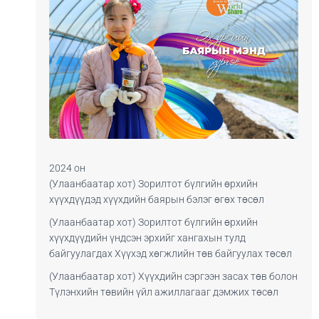
2024 он
(Улаанбаатар хот) Зорилтот бүлгийн өрхийн
хүүхдүүдэд хүүхдийн баярын бэлэг өгөх төсөл
(Улаанбаатар хот) Зорилтот бүлгийн өрхийн
хүүхдүүдийн үндсэн эрхийг хангахын тулд
байгуулагдах Хүүхэд хөгжлийн төв байгуулах төсөл
(Улаанбаатар хот) Хүүхдийн сэргээн засах төв болон
Түлэнхийн төвийн үйл ажиллагааг дэмжих төсөл