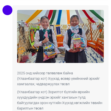
2025 онд хийхээр төлөвлөж байна
(Улаанбаатар хот) Хүүхэд, өсвөр үеийнхний эрхийг
хамгаалах, чадваржуулах төсөл
(Улаанбаатар хот) Зорилтот бүлгийн өрхийн
хүүхдүүдийн үндсэн эрхийг хангахын тулд
байгуулагдах орон нутгийн Хүүхэд хөгжлийн төвийн
барилгын төсөл