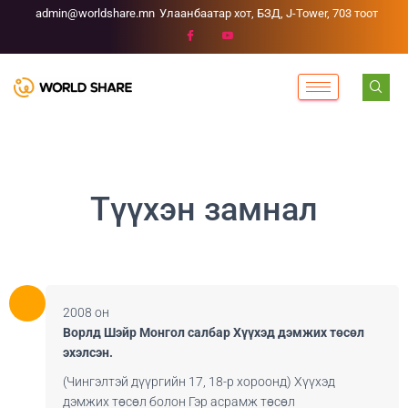
admin@worldshare.mn
Улаанбаатар хот, БЗД, J-Tower, 703 тоот
Түүхэн замнал
2008 он
Ворлд Шэйр Монгол салбар Хүүхэд дэмжих төсөл
эхэлсэн.
(Чингэлтэй дүүргийн 17, 18-р хороонд) Хүүхэд
дэмжих төсөл болон Гэр асрамж төсөл