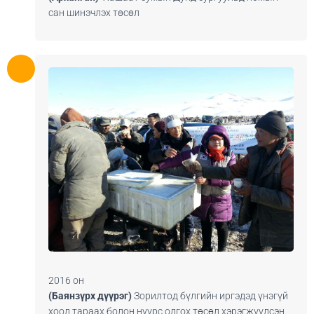
сан шинэчлэх төсөл
2016 он
(Баянзүрх дүүрэг)
Зорилтод бүлгийн иргэдэд үнэгүй
хоол тараах болон нүүрс олгох төсөл хэрэгжүүлсэн.