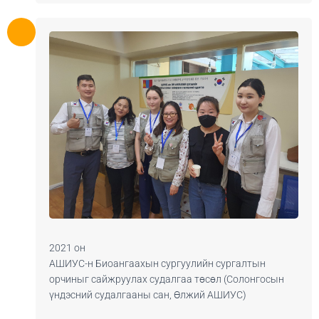
2021 он
АШИУС-н Биоангаахын сургуулийн сургалтын
орчиныг сайжруулах судалгаа төсөл (Солонгосын
үндэсний судалгааны сан, Өлжий АШИУС)