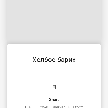
Холбоо барих
Хаяг:
БЗД, J-Tower, 7 давхар, 703 тоот