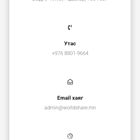
Утас
+976 8801-9664
Email хаяг
admin@worldshare.mn