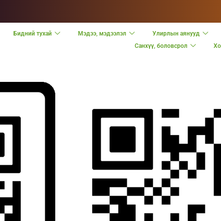
Бидний тухай
Мэдээ, мэдээлэл
Улирлын аянууд
Санхүү, боловсрол
Хо