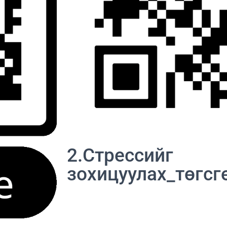
2.Стрессийг
зохицуулах_төгсг