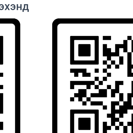
_эхэнд