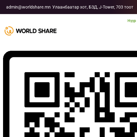
admin@worldshare.mn
Улаанбаатар хот, БЗД, J-Tower, 703 тоот
Нүүр