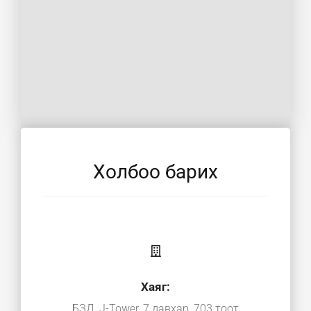
Холбоо барих
Хаяг:
БЗД, J-Tower, 7 давхар, 703 тоот