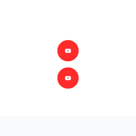
Гол эзэд байх зарчмыг үндэс болгосон эрүүл мэнд
болон амьдралын ур
чадваруудыг дэмжин, хөгжүүлэх боловсролыг үр дүнтэй
удирдан чиглүүлсэн
зохион байгуулах арга зүй юм.
Хүүхэд бүр онцгой!