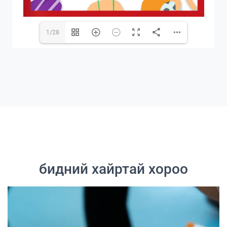
1/28
бидний хайртай хороо