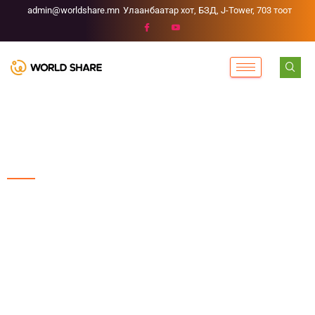
admin@worldshare.mn
Улаанбаатар хот, БЗД, J-Tower, 703 тоот
1-р алхам аян
Хүүхдээс машин
Суралцах үйлд хүүхэд бүрийн тэгш, идэвхтэй
оролцоог хангах, хүүхэд бүр сурсан зүйлээ амьдралд,
өөрчлөлтийн