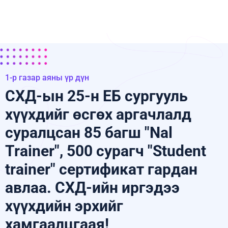
1-р газар аяны үр дүн
СХД-ын 25-н ЕБ сургууль
хүүхдийг өсгөх аргачлалд
суралцсан 85 багш "Nal
Trainer", 500 сурагч "Student
trainer" сертификат гардан
авлаа. СХД-ийн иргэдээ
хүүхдийн эрхийг
хамгаалцгаая!