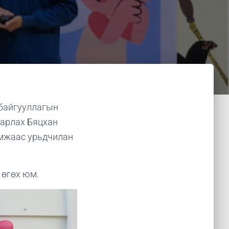
 байгууллагын
варлах Бяцхан
амжаас урьдчилан
 өгөх юм.