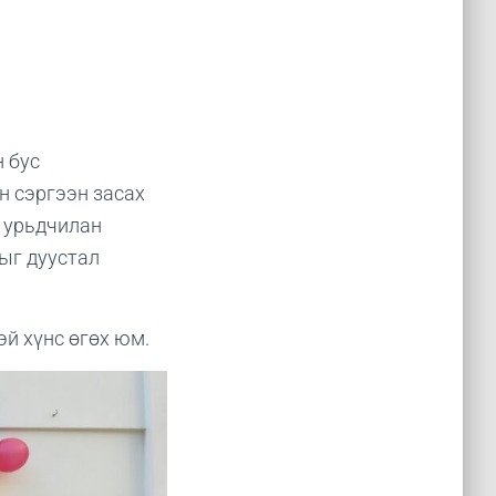
 бус
н сэргээн засах
 урьдчилан
ыг дуустал
й хүнс өгөх юм.