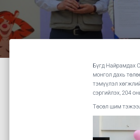
Бүгд Найрамдах С
монгол дахь төлө
тэмүүлэл хөгжлий
сэргийлэх, 204 о
Төсөл шим тэжээл