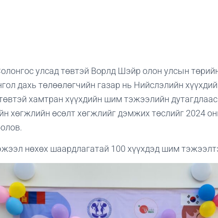
олонгос улсад төвтэй Ворлд Шэйр олон улсын төрийн
гол дахь төлөөлөгчийн газар нь Нийслэлийн хүүхдий
төвтэй хамтран хүүхдийн шим тэжээлийн дутагдлаас
ийн хөгжлийн өсөлт хөгжлийг дэмжих төслийг 2024 он
олов.
эжээл нөхөх шаардлагатай 100 хүүхдэд шим тэжээлтэ