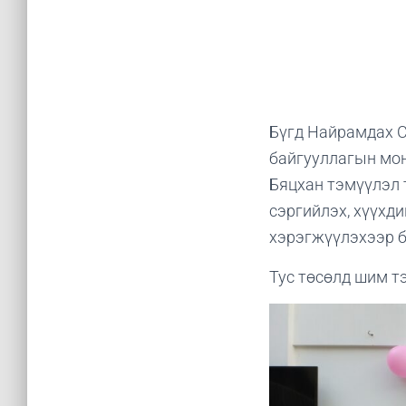
Бүгд Найрамдах С
байгууллагын мон
Бяцхан тэмүүлэл 
сэргийлэх, хүүхд
хэрэгжүүлэхээр б
Тус төсөлд шим т