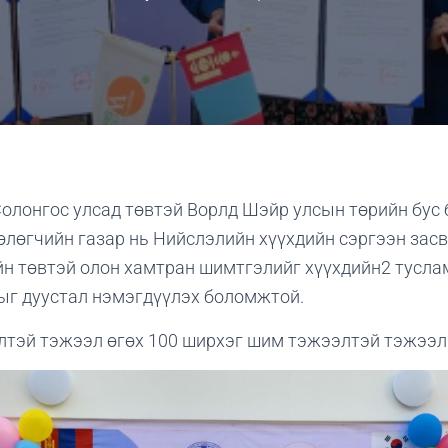
олонгос улсад төвтэй Ворлд Шэйр улсын төрийн бус
өлөгчийн газар нь Нийслэлийн хүүхдийн сэргээн зас
н төвтэй олон хамтран шимтгэлийг хүүхдийн2 тусл
ныг дуустал нэмэгдүүлэх боломжтой.
тэй тэжээл өгөх 100 ширхэг шим тэжээлтэй тэжээл