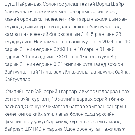
Бүгд Найрамдах Солонгос улсад төвтэй Ворлд Шэйр
байгууллагын ажилчид монгол орныг зорин ирж ,
манай орон дахь төлөөлөгчийн газрын ажилчдын хамт
хүүхэд дэмжих урт хугацаанд зохион байгуулалтад
хамрагдах ерөнхий боловсролын 3, 4, 5-р ангийн 28
хүүхдүүдийн Найрамдалтыг сайжруулахад 2024 оны 10
сарын 31-ний өдрийн ЗХЖШ-ын 10 сарын 31-ний
өдрийн 31-ний өдрийн ЗХЖШ-ын “Гялалзахуйн 3-р
сарын 31-ний өдрийн 0-31 жилийн хугацаанд зохион
байгуулалттай “Гялалзах үйл ажиллагаа явуулж байна.
байгууллаа.
Кемпийн талбай: өөрийн гараар, авьяас чадвараа нээх
сэтгэл зүйн сургалт, 10 жилийн дараах өөрийн бичих
захидал, Эко цүнх чимэглэл багаар хамтран сансрын
хөлөг онгоц хийх ажиллагаа болон одод эрхсийн
фейшин шоу үзүүлбэр хийж, хүрэл тогоотын аманд
байрлах ШУТИС-н харьяа Одон орон нутагт ажиллаж