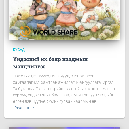
БУСАД
Үндэсний их баяр наадмын
мэндчилгээ
Эрхэм хүндэт хүүхэд багачууд, эцэг эх, асран
хамгаалагчид, хамтран ажиллагч байгууллага, иргэд
Та бүхэндээ Тулгар төрийн түүхт ой, Их Монгол Улсын
сүр хүч, үндэсний их баяр Наадам-ын халуун мэндийг
өргөн дэвшүүлье. Эрийн гурван наадмын өв
Read more