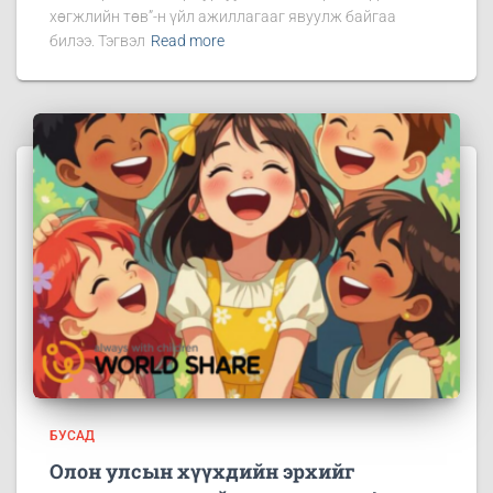
хөгжлийн төв”-н үйл ажиллагааг явуулж байгаа
билээ. Тэгвэл
Read more
БУСАД
Олон улсын хүүхдийн эрхийг