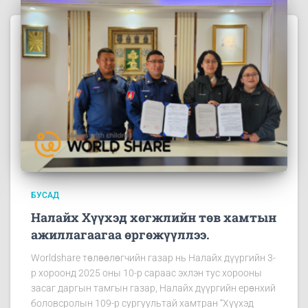
БУСАД
Налайх Хүүхэд хөгжлийн төв хамтын
ажиллагаагаа өргөжүүллээ.
Worldshare төлөөлөгчийн газар нь Налайх дүүргийн 3-
р хороонд 2025 оны 10-р сараас эхлэн тус хорооны
засаг даргын тамгын газар, Налайх дүүргийн ерөнхий
боловсролын 109-р сургуультай хамтран “Хүүхэд