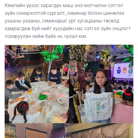
Кемпийн үрээс харагдах маш энэ мэтчилэн сэтгэл
зүйн сонирхолтой сургалт, семинар болон шинжлэх
ухааны ухааны, семинарыг урт хугацааны төсөлд
хамрагдаж буй нийт хүүхдийн нас сэтгэл зүйн онцлогт
тохируулан хийж байх нь чухал юм.