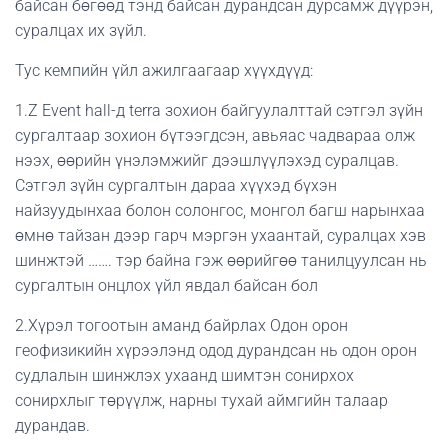
байсан бөгөөд тэнд байсан дурандсан дурсамж дүүрэн,
суралцах их зүйл.
Тус кемпийн үйл ажилгаагаар хүүхдүүд:
1.Z Event hall-д terra зохион байгуулалттай сэтгэл зүйн
сургалтаар зохион бүтээгдсэн, авьяас чадвараа олж
нээх, өөрийн үнэлэмжийг дээшлүүлэхэд суралцав.
Сэтгэл зүйн сургалтын дараа хүүхэд бүхэн
найзуудынхаа болон солонгос, монгол багш нарынхаа
өмнө тайзан дээр гарч мэргэн ухаантай, суралцах хэв
шинжтэй ……. тэр байна гэж өөрийгөө танилцуулсан нь
сургалтын онцлох үйл явдал байсан бол
2.Хүрэл тогоотын аманд байрлах Одон орон
геофизикийн хүрээлэнд одод дурандсан нь одон орон
судлалын шинжлэх ухаанд шимтэн сонирхох
сонирхлыг төрүүлж, нарны тухай аймгийн талаар
дурандав.