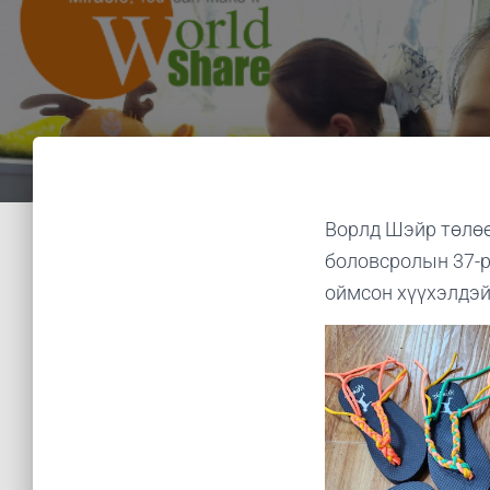
Ворлд Шэйр төлөө
боловсролын 37-р
оймсон хүүхэлдэй