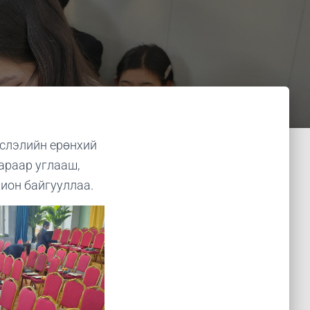
йслэлийн ерөнхий
араар углааш,
ион байгууллаа.