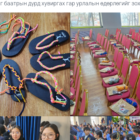
г баатрын дүрд хувиргах гар урлалын өдөрлөгийг зох