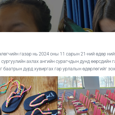
лөгчийн газар нь 2024 оны 11 сарын 21-ний өдөр ни
 сургуулийн ахлах ангийн сурагчдын дунд өөрсдийн г
г баатрын дүрд хувиргах гар урлалын өдөрлөгийг зох