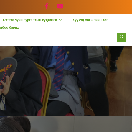
Сэтгэл зүйн сургалтын судалгаа
Хүүхэд хөгжлийн төв
лбоо барих