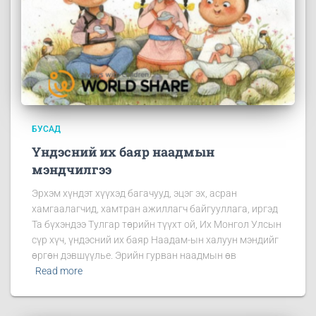
БУСАД
Үндэсний их баяр наадмын
мэндчилгээ
Эрхэм хүндэт хүүхэд багачууд, эцэг эх, асран
хамгаалагчид, хамтран ажиллагч байгууллага, иргэд
Та бүхэндээ Тулгар төрийн түүхт ой, Их Монгол Улсын
сүр хүч, үндэсний их баяр Наадам-ын халуун мэндийг
өргөн дэвшүүлье. Эрийн гурван наадмын өв
Read more