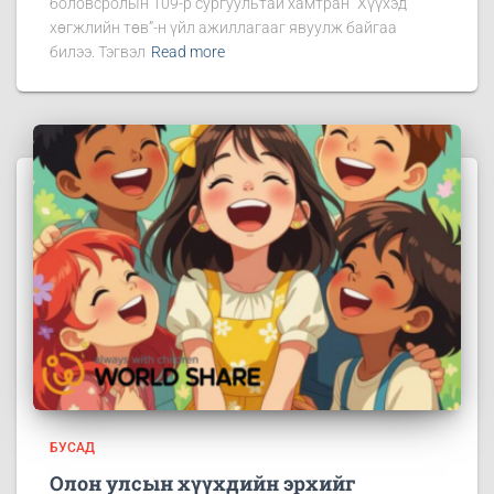
боловсролын 109-р сургуультай хамтран “Хүүхэд
хөгжлийн төв”-н үйл ажиллагааг явуулж байгаа
билээ. Тэгвэл
Read more
БУСАД
Олон улсын хүүхдийн эрхийг