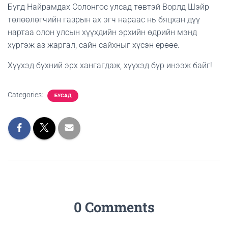
Бүгд Найрамдах Солонгос улсад төвтэй Ворлд Шэйр
төлөөлөгчийн газрын ах эгч нараас нь бяцхан дүү
нартаа олон улсын хүүхдийн эрхийн өдрийн мэнд
хүргэж аз жаргал, сайн сайхныг хүсэн ерөөе.
Хүүхэд бүхний эрх хангагдаж, хүүхэд бүр инээж байг!
Categories:
БУСАД
0 Comments