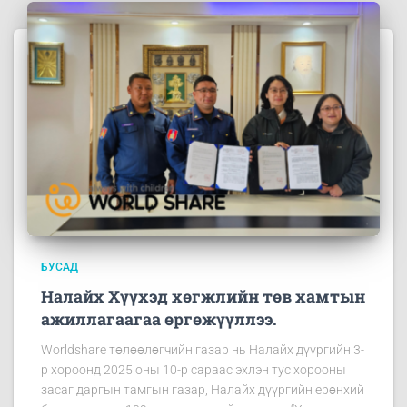
БУСАД
Налайх Хүүхэд хөгжлийн төв хамтын
ажиллагаагаа өргөжүүллээ.
Worldshare төлөөлөгчийн газар нь Налайх дүүргийн 3-
р хороонд 2025 оны 10-р сараас эхлэн тус хорооны
засаг даргын тамгын газар, Налайх дүүргийн ерөнхий