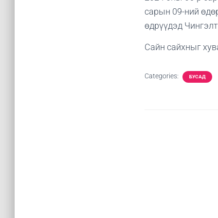
сарын 09-ний өдөр
өдрүүдэд Чингэлт
Сайн сайхныг хув
Categories:
БУСАД