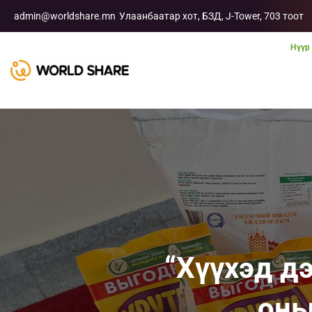
admin@worldshare.mn
Улаанбаатар хот, БЗД, J-Tower, 703 тоот
Нүүр
“Хүүхэд д
оны