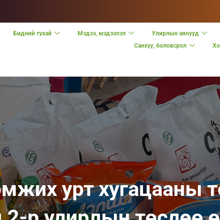
Бидний тухай
Мэдээ, мэдээлэл
Улирлын аянууд
Санхүү, боловсрол
Хо
эмжих урт хугацааны т
 2-р улирлын төслөө ө