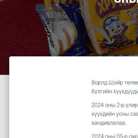
Ворлд Шэйр төлөө
бүлгийн хүүхдүүд
2024 оны 2-р улир
хүүхдийн усны са
хандивлалаа.
2024 оны 05-р сар