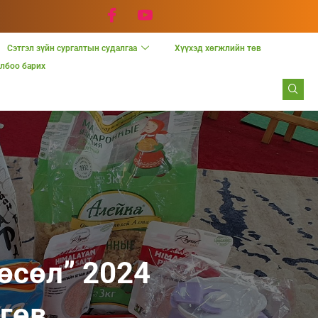
Сэтгэл зүйн сургалтын судалгаа
Хүүхэд хөгжлийн төв
лбоо барих
өсөл” 2024
гөв.