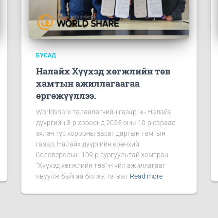
БУСАД
Налайх Хүүхэд хөгжлийн төв
хамтын ажиллагаагаа
өргөжүүллээ.
Worldshare төлөөлөгчийн газар нь Налайх
дүүргийн 3-р хороонд 2025 оны 10-р сараас
эхлэн тус хорооны засаг даргын тамгын
газар, Налайх дүүргийн ерөнхий
боловсролын 109-р сургуультай хамтран
“Хүүхэд хөгжлийн төв”-н үйл ажиллагааг
явуулж байгаа билээ. Тэгвэл
Read more