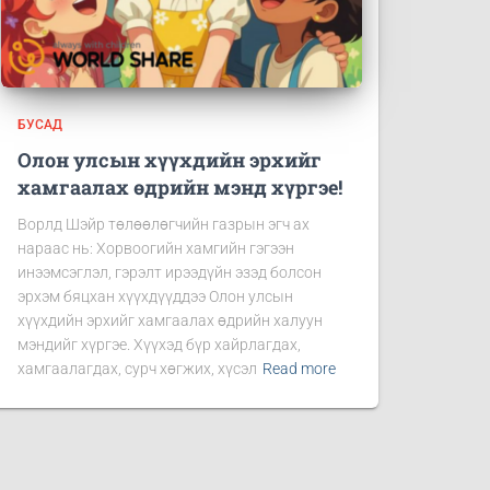
БУСАД
Олон улсын хүүхдийн эрхийг
хамгаалах өдрийн мэнд хүргэе!
Ворлд Шэйр төлөөлөгчийн газрын эгч ах
нараас нь: Хорвоогийн хамгийн гэгээн
инээмсэглэл, гэрэлт ирээдүйн эзэд болсон
эрхэм бяцхан хүүхдүүддээ Олон улсын
хүүхдийн эрхийг хамгаалах өдрийн халуун
мэндийг хүргэе. Хүүхэд бүр хайрлагдах,
хамгаалагдах, сурч хөгжих, хүсэл
Read more