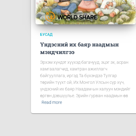
БУСАД
Үндэсний их баяр наадмын
мэндчилгээ
Эрхэм хүндэт хүүхэд багачууд, эцэг эх, асран
хамгаалагчид, хамтран ажиллагч
байгууллага, иргэд Та бүхэндээ Тулгар
төрийн түүхт ой, Их Монгол Улсын сүр хүч,
үндэсний их баяр Наадам-ын халуун мэндийг
өргөн дэвшүүлье. Эрийн гурван наадмын өв
Read more