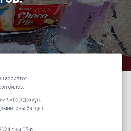
йш зорилтот
сэн билээ.
ий бүтээгдэхүүн,
бадминтоны багцыг
2024 оны 05-р