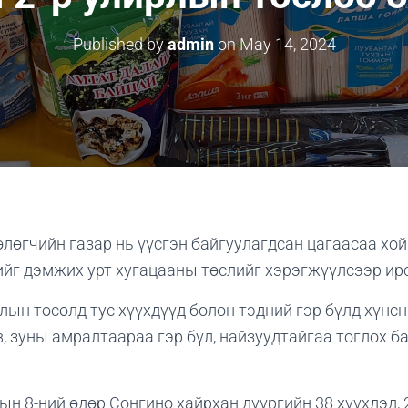
Published by
admin
on
May 14, 2024
лөгчийн газар нь үүсгэн байгуулагдсан цагаасаа хо
ийг дэмжих урт хугацааны төслийг хэрэгжүүлсээр ир
лын төсөлд тус хүүхдүүд болон тэдний гэр бүлд хүнсн
в, зуны амралтаараа гэр бүл, найзуудтайгаа тоглох 
ын 8-ний өдөр Сонгино хайрхан дүүргийн 38 хүүхдэд, 