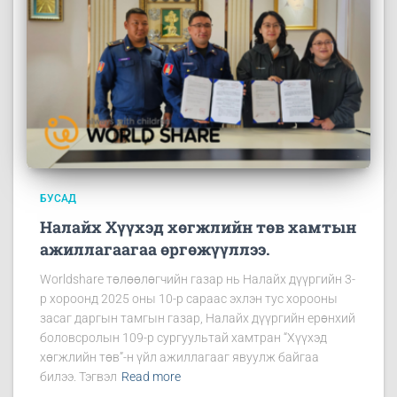
БУСАД
Налайх Хүүхэд хөгжлийн төв хамтын
ажиллагаагаа өргөжүүллээ.
Worldshare төлөөлөгчийн газар нь Налайх дүүргийн 3-
р хороонд 2025 оны 10-р сараас эхлэн тус хорооны
засаг даргын тамгын газар, Налайх дүүргийн ерөнхий
боловсролын 109-р сургуультай хамтран “Хүүхэд
хөгжлийн төв”-н үйл ажиллагааг явуулж байгаа
билээ. Тэгвэл
Read more