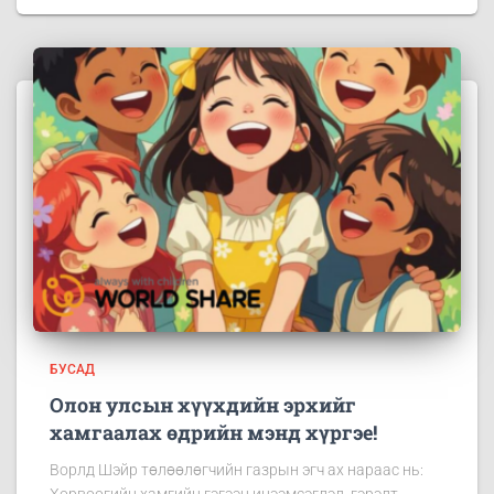
БУСАД
Олон улсын хүүхдийн эрхийг
хамгаалах өдрийн мэнд хүргэе!
Ворлд Шэйр төлөөлөгчийн газрын эгч ах нараас нь: