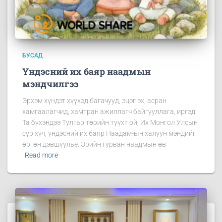
БУСАД
Үндэсний их баяр наадмын
мэндчилгээ
Эрхэм хүндэт хүүхэд багачууд, эцэг эх, асран
хамгаалагчид, хамтран ажиллагч байгууллага, иргэд
Та бүхэндээ Тулгар төрийн түүхт ой, Их Монгол Улсын
сүр хүч, үндэсний их баяр Наадам-ын халуун мэндийг
өргөн дэвшүүлье. Эрийн гурван наадмын өв
Read more