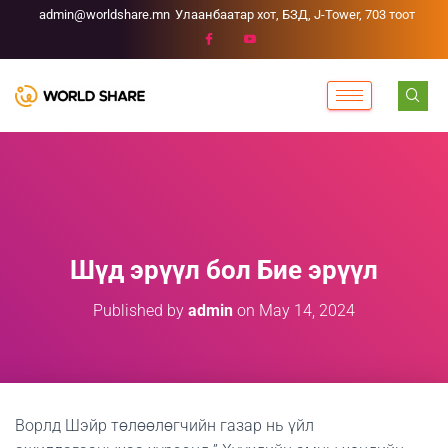
admin@worldshare.mn
Улаанбаатар хот, БЗД, J-Tower, 703 тоот
Шүд эрүүл бол Бие эрүүл
Published by
admin
on
May 14, 2024
Ворлд Шэйр төлөөлөгчийн газар нь үйл