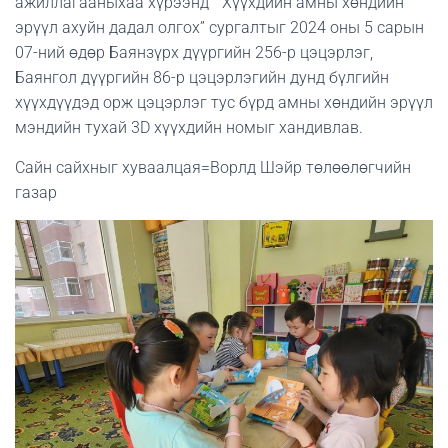
ажиллагааныхаа хүрээнд ” Хүүхдийн амны хөндийн
эрүүл ахуйн дадал олгох” сургалтыг 2024 оны 5 сарын
07-ний өдөр Баянзүрх дүүргийн 256-р цэцэрлэг,
Баянгол дүүргийн 86-р цэцэрлэгийн дунд бүлгийн
хүүхдүүдэд орж цэцэрлэг тус бүрд амны хөндийн эрүүл
мэндийн тухай 3D хүүхдийн номыг хандивлав.
Сайн сайхныг хуваалцая=Ворлд Шэйр төлөөлөгчийн
газар