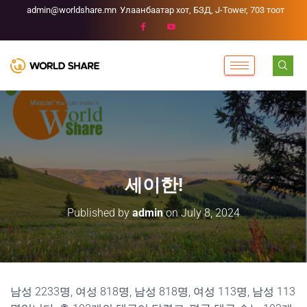
admin@worldshare.mn
Улаанбаатар хот, БЗД, J-Tower, 703 тоот
세이한!
Published by
admin
on
July 8, 2024
남성 2233명, 여성 818명, 남성 818명, 여성 113명, 남성 113