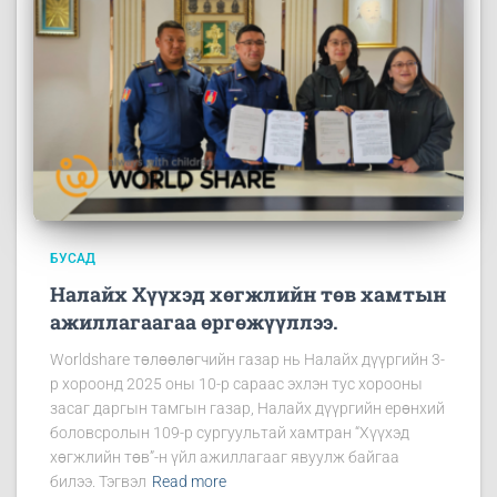
БУСАД
Налайх Хүүхэд хөгжлийн төв хамтын
ажиллагаагаа өргөжүүллээ.
Worldshare төлөөлөгчийн газар нь Налайх дүүргийн 3-
р хороонд 2025 оны 10-р сараас эхлэн тус хорооны
засаг даргын тамгын газар, Налайх дүүргийн ерөнхий
боловсролын 109-р сургуультай хамтран “Хүүхэд
хөгжлийн төв”-н үйл ажиллагааг явуулж байгаа
билээ. Тэгвэл
Read more