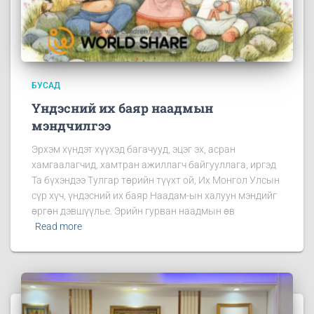
БУСАД
Үндэсний их баяр наадмын
мэндчилгээ
Эрхэм хүндэт хүүхэд багачууд, эцэг эх, асран
хамгаалагчид, хамтран ажиллагч байгууллага, иргэд
Та бүхэндээ Тулгар төрийн түүхт ой, Их Монгол Улсын
сүр хүч, үндэсний их баяр Наадам-ын халуун мэндийг
өргөн дэвшүүлье. Эрийн гурван наадмын өв
Read more