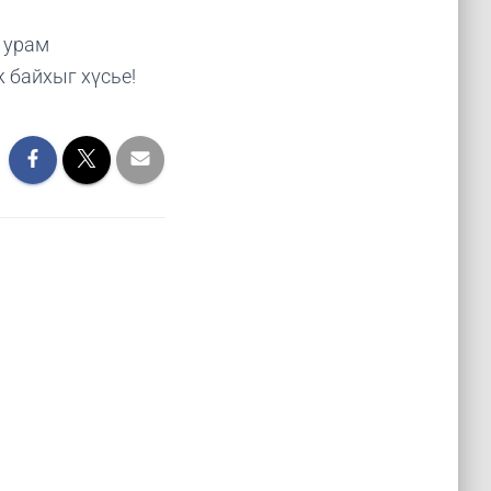
 урам
 байхыг хүсье!