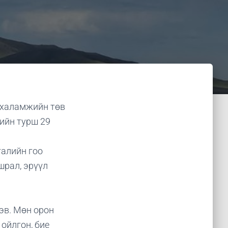
 халамжийн төв
рийн турш 29
галийн гоо
шрал, эрүүл
эв. Мөн орон
 ойлгон, бие