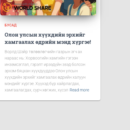
БУСАД
Олон улсын хүүхдийн эрхийг
хамгаалах өдрийн мэнд хүргэе!
Ворлд Шэйр төлөөлөгчийн газрын эгч ах
нараас нь: Хорвоогийн хамгийн гэгээн
инээмсэглэл, гэрэлт ирээдүйн эзэд болсон
эрхэм бяцхан хүүхдүүддээ Олон улсын
хүүхдийн эрхийг хамгаалах өдрийн халуун
мэндийг хүргэе. Хүүхэд бүр хайрлагдах,
хамгаалагдах, сурч хөгжих, хүсэл
Read more