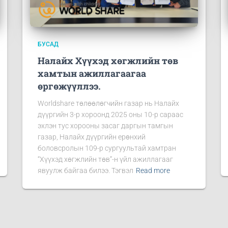
БУСАД
Налайх Хүүхэд хөгжлийн төв
хамтын ажиллагаагаа
өргөжүүллээ.
Worldshare төлөөлөгчийн газар нь Налайх
дүүргийн 3-р хороонд 2025 оны 10-р сараас
эхлэн тус хорооны засаг даргын тамгын
газар, Налайх дүүргийн ерөнхий
боловсролын 109-р сургуультай хамтран
“Хүүхэд хөгжлийн төв”-н үйл ажиллагааг
явуулж байгаа билээ. Тэгвэл
Read more