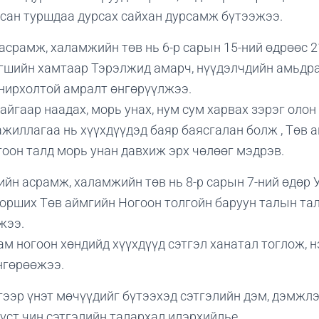
асан туршдаа дурсах сайхан дурсамж бүтээжээ.
 асрамж, халамжийн төв нь 6-р сарын 15-ний өдрөөс 2
багшийн хамтаар Тэрэлжид амарч, нүүдэлчдийн амьдр
онирхолтой амралт өнгөрүүлжээ.
айгаар наадах, морь унах, нум сум харвах зэрэг олон
ажиллагаа нь хүүхдүүдэд баяр баясгалан болж , Төв 
гоон талд морь унан давхиж эрх чөлөөг мэдрэв.
дийн асрамж, халамжийн төв нь 8-р сарын 7-ний өдөр
 орших Төв аймгийн Ногоон толгойн баруун талын тал
жээ.
ам ногоон хөндийд хүүхдүүд сэтгэл ханатал тоглож, н
нгөрөөжээ.
ээр үнэт мөчүүдийг бүтээхэд сэтгэлийн дэм, дэмжл
үүст чин сэтгэлийн талархал илэрхийлье.