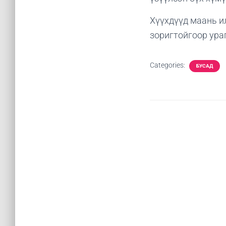
Хүүхдүүд маань и
зоригтойгоор ура
Categories:
БУСАД