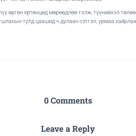
лүү өргөн ертөнцөд мөрөөдлөө тэлж, түүнийхээ төлөө
гшлахын тулд цаашид ч дулаан сэтгэл, урмаа хайрлаж
0 Comments
Leave a Reply