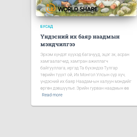
БУСАД
Үндэсний их баяр наадмын
мэндчилгээ
Эрхэм хүндэт хүүхэд багачууд, эцэг эх, асран
хамгаалагчид, хамтран ажиллагч
байгууллага, иргэд Та бүхэндээ Тулгар
төрийн түүхт ой, Их Монгол Улсын сүр хүч,
үндэсний их баяр Наадам-ын халуун мэндийг
өргөн дэвшүүлье. Эрийн гурван наадмын өв
Read more