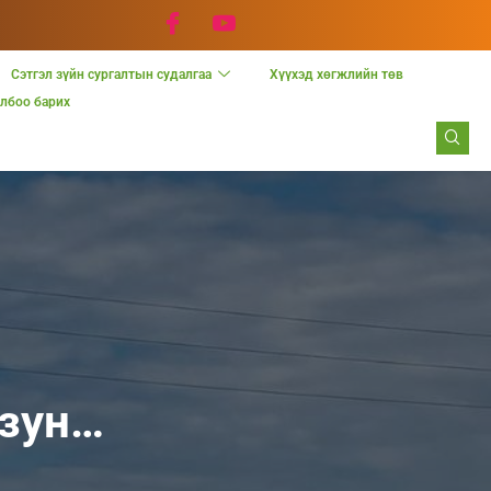
Сэтгэл зүйн сургалтын судалгаа
Хүүхэд хөгжлийн төв
лбоо барих
 зун…