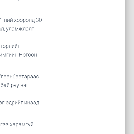
1-ний хооронд 30
ал, уламжлалт
 төрлийн
аймгийн Ногоон
 Улаанбаатараас
бай руу нэг
эг өдрийг инээд
эгээ харамгүй