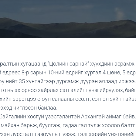
ралтын хугацаанд “Цөлийн сарнай” хүүхдийн асрамж
й өдрөөс 8-р сарын 10-ний өдрийг хүртэл 4 шөнө, 5 өд
уюу нийт 35 хүнтэйгээр дурсамж дүүрэн аялаад иржээ.
о нь эх орноо хайрлах сэтгэлийг гүнзгийрүүлэх, бай
хийн зэрэгцээ оюун санааны өсөлт, сэтгэл зүйн тайв
эхэд чиглэсэн байлаа.
 байгалийн хосгүй үзэсгэлэнтэй Архангай аймаг байв.
 майхан барьж, буулгаж, гадаа гал түлж хоолоо бэлтг
үхэн дурсгалт газруудыг үзэж, тэдгээрийн үнэ цэнийг