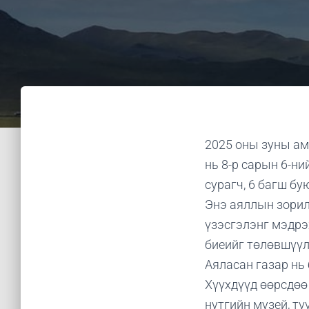
2025 оны зуны ам
нь 8-р сарын 6-ни
сурагч, 6 багш б
Энэ аяллын зорилг
үзэсгэлэнг мэдрэ
биеийг төлөвшүүл
Аяласан газар нь
Хүүхдүүд өөрсдөө
нутгийн музей, тү