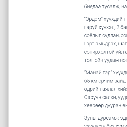
биедээ тусалж, н
“Эрдэм” хүүхдийн
гаруй хүүхэд, 2 
соёлыг судлан, с
Гэрт амьдрах, шаг
сонирхолтой үйл 
толгойн уудам но
“Манай гэр” хүүх
65 км орчим зайд
өдрийн аялал хий
Сэрүүн салхи, ууд
хөөрөөр дүүрэн ө
Зуны дурсамж эдг
үзүүлсэн бүх хүм