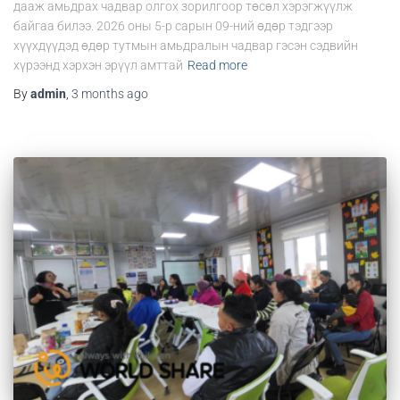
дааж амьдрах чадвар олгох зорилгоор төсөл хэрэгжүүлж
байгаа билээ. 2026 оны 5-р сарын 09-ний өдөр тэдгээр
хүүхдүүдэд өдөр тутмын амьдралын чадвар гэсэн сэдвийн
хүрээнд хэрхэн эрүүл амттай
Read more
By
admin
,
3 months
ago