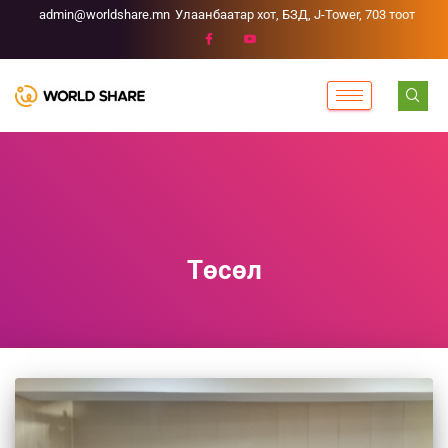
admin@worldshare.mn
Улаанбаатар хот, БЗД, J-Tower, 703 тоот
Төсөл