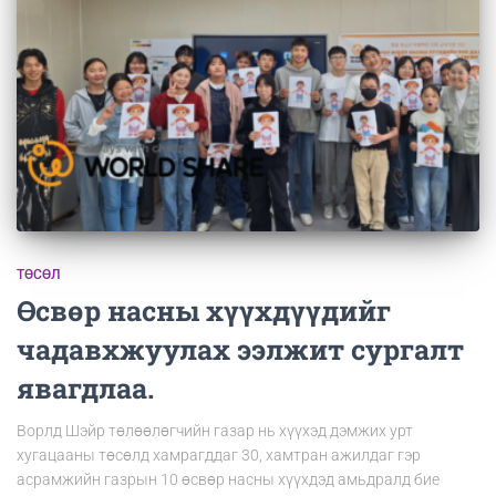
ТӨСӨЛ
Өсвөр насны хүүхдүүдийг
чадавхжуулах ээлжит сургалт
явагдлаа.
Ворлд Шэйр төлөөлөгчийн газар нь хүүхэд дэмжих урт
хугацааны төсөлд хамрагддаг 30, хамтран ажилдаг гэр
асрамжийн газрын 10 өсвөр насны хүүхдэд амьдралд бие