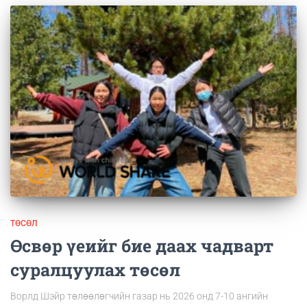
ТӨСӨЛ
Өсвөр үеийг бие даах чадварт
суралцуулах төсөл
Ворлд Шэйр төлөөлөгчийн газар нь 2026 онд 7-10 ангийн