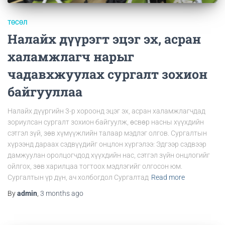
ТӨСӨЛ
Налайх дүүрэгт эцэг эх, асран
халамжлагч нарыг
чадавхжуулах сургалт зохион
байгууллаа
Налайх дүүргийн 3-р хороонд эцэг эх, асран халамжлагчдад
зориулсан сургалт зохион байгуулж, өсвөр насны хүүхдийн
сэтгэл зүй, зөв хүмүүжлийн талаар мэдлэг олгов. Сургалтын
хүрээнд дараах сэдвүүдийг онцлон хүргэлээ: Эдгээр сэдвээр
дамжуулан оролцогчдод хүүхдийн нас, сэтгэл зүйн онцлогийг
ойлгох, зөв харилцаа тогтоох мэдлэгийг олгосон юм.
Сургалтын үр дүн, ач холбогдол Сургалтад
Read more
By
admin
,
3 months
ago