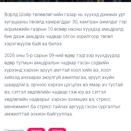
Ворлд Шэйр төлөөлөгчийн газар нь хүүхэд дэмжих урт
хугацааны төсөлд хамрагддаг 30, хамтран ажилдаг гэр
асрамжийн газрын 10 өсвөр насны хүүхдэд амьдралд
бие дааж амьдрах чадвар олгох зорилгоор төсөл
хэрэгжүүлж байгаа билээ.
2026 оны 5-р сарын 09-ний өдөр тэдгээр хүүхдүүдэд
өдөр тутмын амьдралын чадвар гэсэн сэдвийн
хүрээнд хэрхэн эрүүл амттай хоол хийх вэ, хоол
хийхэд анхаарах аюулгүй ажиллагаа, эрүүл ахуйн
шаардлага, орчноо хэрхэн цэгцлэх вэ ямар ач тустай
вэ, сэтгэл хөдлөлийн чадвар гэж юу вэ сэтгэл
хөдлөлийн чадварыг хэрхэн эзэмших вэ, стресс
менежмент ба стресс тайлах аргууд гэсэн сургалтыг
амжилттай зохион байгууллаа.
Categories: