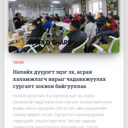
ТӨСӨЛ
Налайх дүүрэгт эцэг эх, асран
халамжлагч нарыг чадавхжуулах
сургалт зохион байгууллаа
Налайх дүүргийн 3-р хороонд эцэг эх, асран
халамжлагчдад зориулсан сургалт зохион байгуулж,
өсвөр насны хүүхдийн сэтгэл зүй, зөв хүмүүжлийн
талаар мэдлэг олгов. Сургалтын хүрээнд дараах
сэдвүүдийг онцлон хүргэлээ: Эдгээр сэдвээр
дамжуулан оролцогчдод хүүхдийн нас, сэтгэл