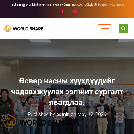
admin@worldshare.mn
Улаанбаатар хот, БЗД, J-Tower, 703 тоот
Өсвөр насны хүүхдүүдийг
чадавхжуулах ээлжит сургалт
явагдлаа.
Published by
admin
on
May 12, 2026