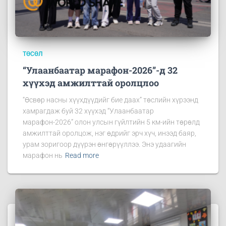
ТӨСӨЛ
“Улаанбаатар марафон-2026”-д 32
хүүхэд амжилттай оролцлоо
“Өсвөр насны хүүхдүүдийг бие даах” төслийн хүрээнд
хамрагдаж буй 32 хүүхэд “Улаанбаатар
марафон-2026” олон улсын гүйлтийн 5 км-ийн төрөлд
амжилттай оролцож, нэг өдрийг эрч хүч, инээд баяр,
урам зоригоор дүүрэн өнгөрүүллээ. Энэ удаагийн
марафон нь
Read more