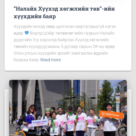
“Налайх Хүүхэд хөгжлийн төв”-ийн
хүүхдийн баяр
Хүүхдийн инээд хөөр цалгисан мартагдашгүй нэгэн
өдөр
Ворлд Шэйр төлөөлөгчийн газрын Налайх
дүүргийн 3-р хороонд байрлах Хүүхэд хөгжлийн
төвийн хүүхдүүд маань 5 дугаар сарын 28-ны өдөр
Олон улсын хүүхдийн эрхийг хамгаалах өдрийн
баяраа баяр
Read more