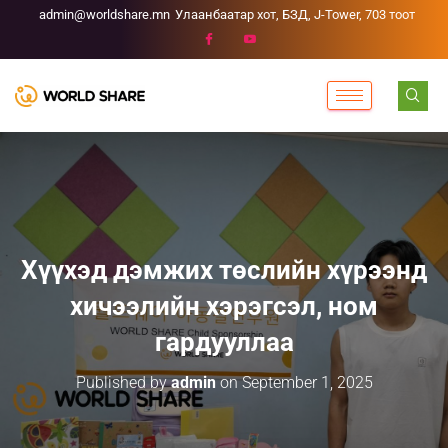
admin@worldshare.mn
Улаанбаатар хот, БЗД, J-Tower, 703 тоот
Хүүхэд дэмжих төслийн хүрээнд
хичээлийн хэрэгсэл, ном
гардууллаа
Published by
admin
on
September 1, 2025