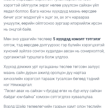
хэрэгтэй ойлгуулж эерэг нөлөө үзүүлсэн сайхан үйл
явдал боллоо. Бага насны хүүхдүүд маань өөрсдөө
бичиг үсэг мэдэхгүй ч эцэг эх, ах эгч нараараа
уншуулж, өөрийн ойлгосноо зургаар илэрхийлж ирсэн
нь онцгой байв.
Мөн энэ удаагийн төслөөр
5 хүүхдэд нэмэлт тэтгэлэг
олгож, тэд өөрсдөө дэлгүүрээс гэр бүлийн хэрэгцээтэй
хүнсний зүйлээ сонгон худалдан авсан нь сонирхолтой,
сургамжтай туршлага болж үлдлээ.
Хүүхэд дэмжих урт хугацааны төслөө төгссөн залуус
маань сайн дурын ажилд оролцон дүү нартаа
хичээлийн хэрэгсэл тарааж тусалсан бөгөөд тэдний
нэг Нямжаргал:
“Төсөл авах нь сайхан ч бусдад өгөх нь бүр илүү сайхан
байдаг юм байна”
хэмээн сэтгэгдлээ хуваалцлаа.
Ворлд Шэйр төлөөлөгчийн газрын хамт олон төслийн