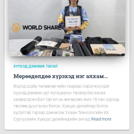
ХҮҮХЭД ДЭМЖИХ ТӨСӨЛ
Мөрөөдөлдөө хүрэхэд нэг алхам…
Ворлд Шэйр төлөөлөгчийн газраас хэрэгжүүлдэг
хүүхэд дэмжих урт хугацааны төсөлд багаасаа
хамрагдсан Бат-Оргил нь өнгөрсөн жил 18 нас хүрээд
төслөө дуусгасан билээ. Хувцас дизайнар болох
хүсэлтэй тэрээр Шинжлэх Ухаан Технологийн Их
Сургуулийн Хувцас дизейнерийн ангид
Read more