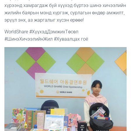
хүрээнд хамрагдаж буй хүүхэд бүртээ шинэ хичээлийн
жилийн баярын мэнд хүргэж, сурлагын өндөр амжилт,
эрүүл энх, аз жаргалыг хүсэн ерөөе!
WorldShare #ХүүхэдДэмжихТөсөл
#ШинэХичээлийнЖил #Хуваалцах гоё