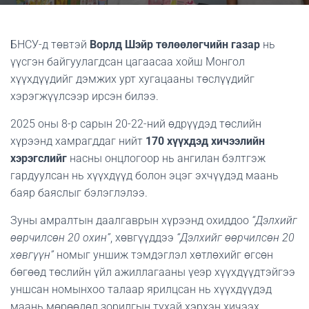
БНСУ-д төвтэй
Ворлд Шэйр төлөөлөгчийн газар
нь
үүсгэн байгуулагдсан цагаасаа хойш Монгол
хүүхдүүдийг дэмжих урт хугацааны төслүүдийг
хэрэгжүүлсээр ирсэн билээ.
2025 оны 8-р сарын 20-22-ний өдрүүдэд төслийн
хүрээнд хамрагддаг нийт
170 хүүхдэд хичээлийн
хэрэгслийг
насны онцлогоор нь ангилан бэлтгэж
гардуулсан нь хүүхдүүд болон эцэг эхчүүдэд маань
баяр баяслыг бэлэглэлээ.
Зуны амралтын даалгаврын хүрээнд охиддоо
“Дэлхийг
өөрчилсөн 20 охин”
, хөвгүүддээ
“Дэлхийг өөрчилсөн 20
хөвгүүн”
номыг уншиж тэмдэглэл хөтлөхийг өгсөн
бөгөөд төслийн үйл ажиллагааны үеэр хүүхдүүдтэйгээ
уншсан номынхоо талаар ярилцсан нь хүүхдүүдэд
маань мөрөөдөл зорилгын тухай хэрхэн хичээх