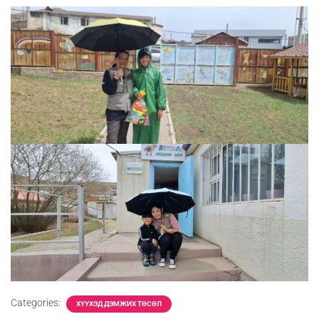
Categories:
ХҮҮХЭД ДЭМЖИХ ТӨСӨЛ