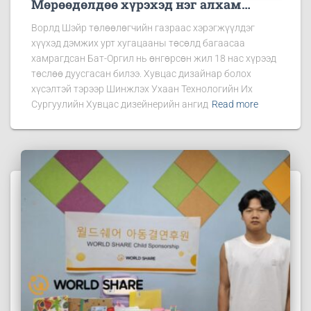
Мөрөөдөлдөө хүрэхэд нэг алхам…
Ворлд Шэйр төлөөлөгчийн газраас хэрэгжүүлдэг
хүүхэд дэмжих урт хугацааны төсөлд багаасаа
хамрагдсан Бат-Оргил нь өнгөрсөн жил 18 нас хүрээд
төслөө дуусгасан билээ. Хувцас дизайнар болох
хүсэлтэй тэрээр Шинжлэх Ухаан Технологийн Их
Сургуулийн Хувцас дизейнерийн ангид
Read more