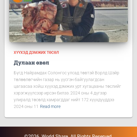
ХҮҮХЭД ДЭМЖИХ ТӨСӨЛ
Дулаан өвөл
Бүгд Найрамдах Солонгос улсад төвтэй Ворлд Шэйр
төлөөлөгчийн газар нь үүсгэн байгуулагдсан
цагаасаа хойш хүүхэд дэмжих урт хугацааны төслийг
хэрэгжүүлсээр ирсэн билээ. 2024 оны 4 дүгээр
улиралд төсөлд хамрагддаг нийт 172 хүүхдүүддээ
2024 оны 11
Read more
©2026. World Share. All Rights Reserved.