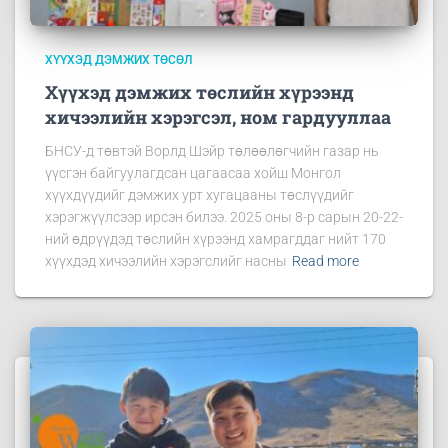
ХҮҮХЭД ДЭМЖИХ ТӨСӨЛ
Хүүхэд дэмжих төслийн хүрээнд
хичээлийн хэрэгсэл, ном гардууллаа
БНСУ-д төвтэй Ворлд Шэйр төлөөлөгчийн газар нь
үүсгэн байгуулагдсан цагаасаа хойш Монгол
хүүхдүүдийг дэмжих урт хугацааны төслүүдийг
хэрэгжүүлсээр ирсэн билээ. 2025 оны 8-р сарын 20-22-
ний өдрүүдэд төслийн хүрээнд хамрагддаг нийт 170
хүүхдэд хичээлийн хэрэгслийг насны
Read more