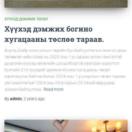
ХҮҮХЭД ДЭМЖИХ ТӨСӨЛ
Хүүхэд дэмжих богино
хугацааны төслөө тараав.
Ворлд Шэйр олон улсын төрийн бус байгууллагын монгол дахь
төлөөлөгчийн газар нь 2023 оны 1-р сараас эхлэн Чингэлтэй
дүүргийн хүүхэд хөгжлийн цогцолбортой хамтран зорилтот
бүлгийн 210 хүүхдийг дэмжих богино хугацааны төсөл
хэрэгжүүлж байгаа билээ. 2024 оны 1-р улирлын төсөл тараах
үйл ажиллагааг 2024 оны 03-р сарын 23-24ний өдрүүдэд
зохион байгууллаа.
Read more
By
admin
,
2 years
ago