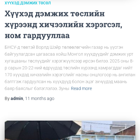
ХҮҮХЭД ДЭМЖИХ ТӨСӨЛ
Хүүхэд дэмжих төслийн
хүрээнд хичээлийн хэрэгсэл,
ном гардууллаа
БНСУ-д төвтэй Ворлд Шэйр төлөөлөгчийн газар нь үүсгэн
байгуулагдсан цагаасаа хойш Монгол хүүхдүүдийг дэмжих урт
хугацааны төслүүдийг хэрэгжүүлсээр ирсэн билээ. 2025 оны 8-
р сарын 20-22-ний өдрүүдэд төслийн хүрээнд хамрагддаг нийт
170 хүүхдэд хичээлийн хэрэгслийг насны онцлогоор нь ангилан
бэлтгэж гардуулсан нь хүүхдүүд болон эцэг эхчүүдэд маань
баяр баяслыг бэлэглэлээ. Зуны
Read more
By
admin
,
11 months
ago