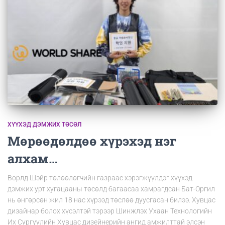
ХҮҮХЭД ДЭМЖИХ ТӨСӨЛ
Мөрөөдөлдөө хүрэхэд нэг
алхам…
Ворлд Шэйр төлөөлөгчийн газраас хэрэгжүүлдэг хүүхэд
дэмжих урт хугацааны төсөлд багаасаа хамрагдсан Бат-Оргил
нь өнгөрсөн жил 18 нас хүрээд төслөө дуусгасан билээ. Хувцас
дизайнар болох хүсэлтэй тэрээр Шинжлэх Ухаан Технологийн
Их Сургуулийн Хувцас дизейнерийн ангид амжилттай элсэн