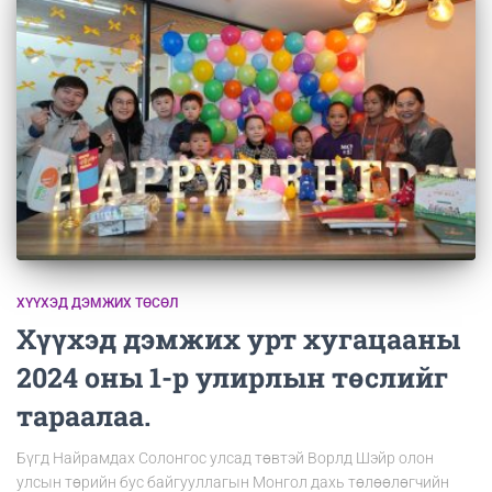
ХҮҮХЭД ДЭМЖИХ ТӨСӨЛ
Хүүхэд дэмжих урт хугацааны
2024 оны 1-р улирлын төслийг
тараалаа.
Бүгд Найрамдах Солонгос улсад төвтэй Ворлд Шэйр олон
улсын төрийн бус байгууллагын Монгол дахь төлөөлөгчийн