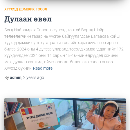
ХҮҮХЭД ДЭМЖИХ ТӨСӨЛ
Дулаан өвөл
Бүгд Найрамдах Солонгос улсад төвтэй Ворлд Шэйр
төлөөлөгчийн газар нь үүсгэн байгуулагдсан цагаасаа хойш
хүүхэд дэмжих урт хугацааны төслийг хэрэгжүүлсээр ирсэн
билээ. 2024 оны 4 дүгээр улиралд төсөлд хамрагддаг нийт 172
хүүхдүүддээ 2024 оны 11 сарын 15-16-ний өдрүүдэд хонины
мах, дулаан хөнжил, оймс, ороолт болон эко саван өглөө.
Хүүхэд бүхний
Read more
By
admin
,
2 years
ago