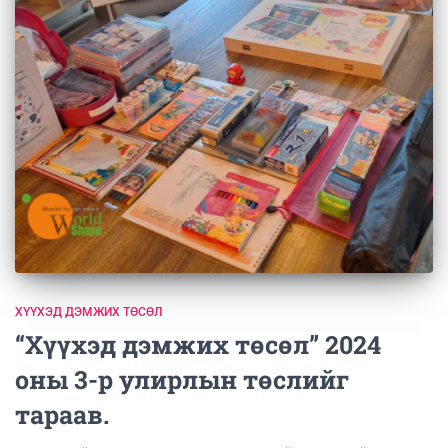
ХҮҮХЭД ДЭМЖИХ ТӨСӨЛ
“Хүүхэд дэмжих төсөл” 2024
оны 3-р улирлын төслийг
тараав.