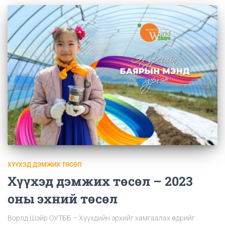
ХҮҮХЭД ДЭМЖИХ ТӨСӨЛ
Хүүхэд дэмжих төсөл – 2023
оны эхний төсөл
Ворлд Шэйр ОУТББ – Хүүхдийн эрхийг хамгаалах өдрийг