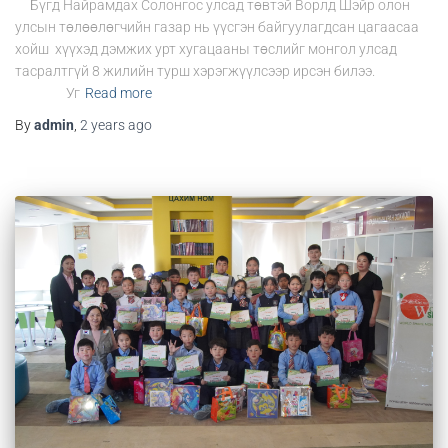
Бүгд Найрамдах Солонгос улсад төвтэй Ворлд Шэйр олон
улсын төлөөлөгчийн газар нь үүсгэн байгуулагдсан цагаасаа
хойш хүүхэд дэмжих урт хугацааны төслийг монгол улсад
тасралтгүй 8 жилийн турш хэрэгжүүлсээр ирсэн билээ.
Уг
Read more
By
admin
,
2 years
ago