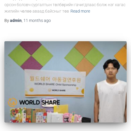
орсон боловч сургалтын төлбөрийн гачигдлаас болж нэг хагас
жилийн чөлөө аваад байсныг төв
Read more
By
admin
,
11 months
ago