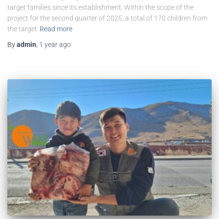
target families since its establishment. Within the scope of the
project for the second quarter of 2025, a total of 170 children from
the target
Read more
By
admin
,
1 year
ago