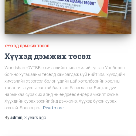
ХҮҮХЭД ДЭМЖИХ ТӨСӨЛ
Хүүхэд дэмжих төсөл
Worldshare ОУТББ.с хичээлийн шинэ жилийг угтан Урт болон
богино хугацааны төсөлд хамрагдаж буй нийт 360 хүүхдийн
хичээлийн хэрэгсэл болон үдийн цай хөтөлбөрийн хоолны
таваг аяга усны савтай бэлтгэж бэлэглэлээ. Бяцхан дүү
нарынхаа сурах их аянд нь өндрөөс өндөр амжилт хүсье.
Хүүхдийн сурах эрхийг бид дэмжинэ. Хүүхэд бүхэн сурах
эрхтэй. Боловсрол
Read more
By
admin
,
3 years
ago