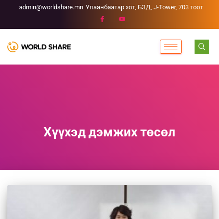
admin@worldshare.mn
Улаанбаатар хот, БЗД, J-Tower, 703 тоот
Хүүхэд дэмжих төсөл