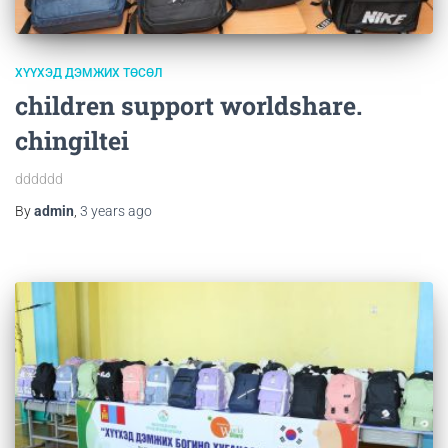
ХҮҮХЭД ДЭМЖИХ ТӨСӨЛ
children support worldshare.
chingiltei
dddddd
By
admin
,
3 years
ago