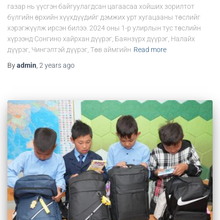
газар нь үүсгэн байгуулагдсан цагаасаа хойших зорилтот
бүлгийн өрхийн хүүхдүүдийг дэмжих урт хугацааны төслийг
хэрэгжүүлж ирсэн билээ. 2024 оны 1-р улирлын тус төслийн
хүрээнд Сонгино хайрхан дүүрэг, Баянзүрх дүүрэг, Налайх
дүүрэг, Чингэлтэй дүүрэг, Төв аймгийн
Read more
By
admin
,
2 years
ago