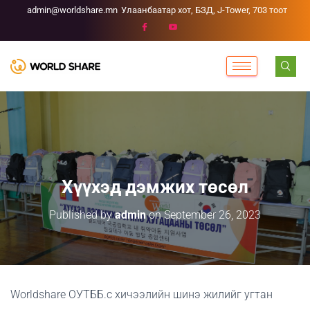
admin@worldshare.mn
Улаанбаатар хот, БЗД, J-Tower, 703 тоот
Хүүхэд дэмжих төсөл
Published by
admin
on
September 26, 2023
Worldshare ОУТББ.с хичээлийн шинэ жилийг угтан