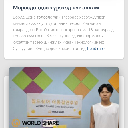
Мөрөөдөлдөө хүрэхэд нэг алхам…
Ворлд Шэйр төлөөлөгчийн газраас хэрэгжүүлдэг
хүүхэд дэмжих урт хугацааны төсөлд багаасаа
хамрагдсан Бат-Оргил нь өнгөрсөн жил 18 нас хүрээд
төслөө дуусгасан билээ. Хувцас дизайнар болох
хүсэлтэй тэрээр Шинжлэх Ухаан Технологийн Их
Сургуулийн Хувцас дизейнерийн ангид
Read more