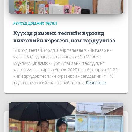
ХҮҮХЭД ДЭМЖИХ ТӨСӨЛ
Хүүхэд дэмжих төслийн хүрээнд
хичээлийн хэрэгсэл, ном гардууллаа
БНСУ-д төвтэй Ворлд Шэйр төлөөлөгчийн газар нь
үүсгэн байгуулагдсан цагаасаа хойш Монгол
хүүхдүүдийг дэмжих урт хугацааны төслүүдийг
хэрэгжүүлсээр ирсэн билээ. 2025 оны 8-р сарын 20-22-
ний өдрүүдэд төслийн хүрээнд хамрагддаг нийт 170
хүүхдэд хичээлийн хэрэгслийг насны
Read more