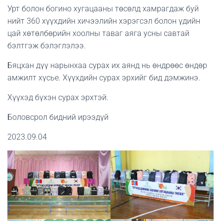
Урт болон богино хугацааны төсөлд хамрагдаж буй
нийт 360 хүүхдийн хичээлийн хэрэгсэл болон үдийн
цай хөтөлбөрийн хоолны таваг аяга усны савтай
бэлтгэж бэлэглэлээ.
Бяцхан дүү нарынхаа сурах их аянд нь өндрөөс өндөр
амжилт хүсье. Хүүхдийн сурах эрхийг бид дэмжинэ.
Хүүхэд бүхэн сурах эрхтэй.
Боловсрол бидний ирээдүй
2023.09.04