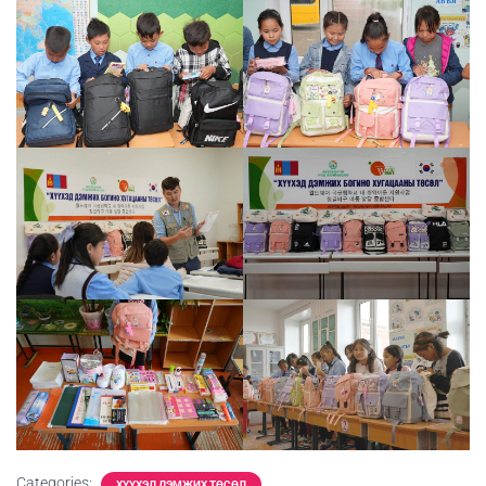
Categories:
ХҮҮХЭД ДЭМЖИХ ТӨСӨЛ